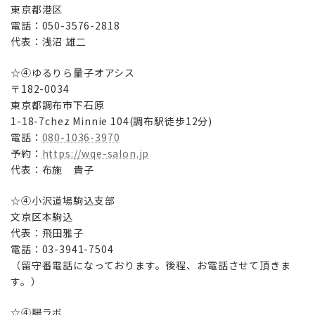
東京都港区
電話：050-3576-2818
代表：浅沼 雄二
☆④ゆるりら量子オアシス
〒182-0034
東京都調布市下石原
1-18-7chez Minnie 104(調布駅徒歩12分)
電話：
080-1036-3970
予約：
https://wqe-salon.jp
代表：布施 貴子
☆④小沢道場駒込支部
文京区本駒込
代表：飛田雅子
電話：03-3941-7504
（留守番電話になっております。後程、お電話させて頂きま
す。）
☆④腸ラボ