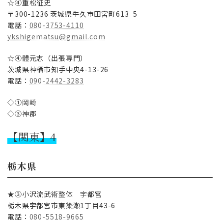
☆④重松征史
〒300-1236 茨城県牛久市田宮町613−5
電話：
080-3753-4110
ykshigematsu@gmail.com
☆④體元志（出張専門）
茨城県神栖市知手中央4-13-26
電話：
090-2442-3283
◇①岡崎
◇③神郡
【関東】4
栃木県
★③小沢流武術整体 宇都宮
栃木県宇都宮市東簗瀬1丁目43-6
電話：
080-5518-9665