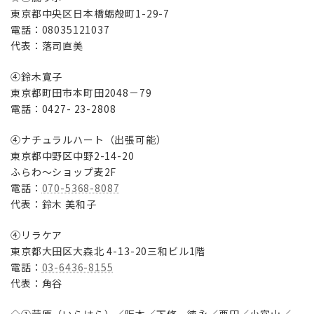
東京都中央区日本橋蛎殻町1-29-7
電話：08035121037
代表：落司直美
④鈴木寛子
東京都町田市本町田2048－79
電話：0427- 23-2808
④ナチュラルハート（出張可能）
東京都中野区中野2-14-20
ふらわ～ショップ麦2F
電話：
070-5368-8087
代表：鈴木 美和子
④リラケア
東京都大田区大森北 4-13-20三和ビル1階
電話：
03-6436-8155
代表：角谷
◇①苛原（いらはら）／阪本／下條 徳永／栗田／小宮山／