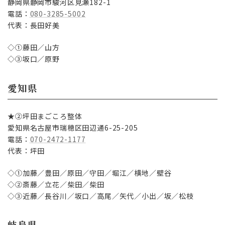
静岡県静岡市駿河区見瀬182-1
電話：
080-3285-5002
代表：長田好美
◇①藤田／山方
◇③坂口／原野
愛知県
★②坪田まごころ整体
愛知県名古屋市瑞穂区田辺通6-25-205
電話：
070-2472-1177
代表：坪田
◇①加藤／豊田／原田／守田／堀江／横地／壁谷
◇②斎藤／立花／柴田／柴田
◇③近藤／長谷川／坂口／高尾／矢代／小出／坂／松枝
岐阜県