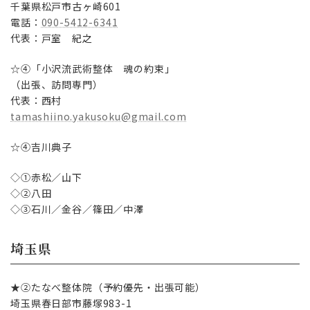
千葉県松戸市古ヶ崎601
電話：
090-5412-6341
代表：戸室 紀之
☆④「小沢流武術整体 魂の約束」
（出張、訪問専門）
代表：西村
tamashiino.yakusoku@gmail.com
☆④吉川典子
◇①赤松／山下
◇②八田
◇③石川／金谷／篠田／中澤
埼玉県
★②たなべ整体院（予約優先・出張可能）
埼玉県春日部市藤塚983-1