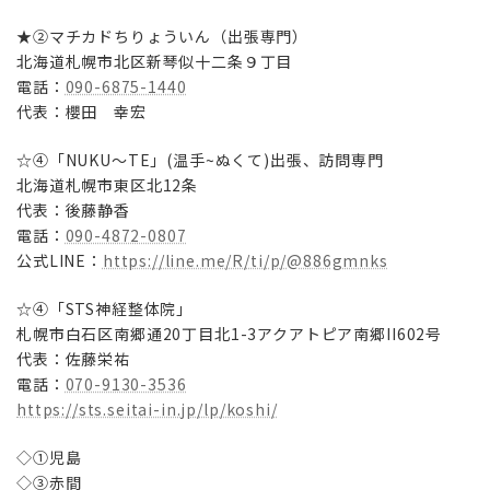
★②マチカドちりょういん（出張専門）
北海道札幌市北区新琴似十二条９丁目
電話：
090-6875-1440
代表：櫻田 幸宏
☆④「NUKU〜TE」(温手~ぬくて)出張、訪問専門
北海道札幌市東区北12条
代表：後藤静香
電話：
090-4872-0807
公式LINE：
https://line.me/R/ti/p/@886gmnks
☆④「STS神経整体院」
札幌市白石区南郷通20丁目北1-3アクアトピア南郷II602号
代表：佐藤栄祐
電話：
070-9130-3536
https://sts.seitai-in.jp/lp/koshi/
◇①児島
◇③赤間