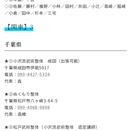
◇③佐藤／藤村／椎野／小林／田村／井田／小辻／高崎／掘崎
／小倉／田中／杉本／三宅
【関東】3
千葉県
★①小沢流武術整体 成田（出張可能）
千葉県成田市伊能5017
電話：
090-4427-5324
代表：森
★②ぬくもり整体
千葉県松戸市八ヶ崎3-64-5
電話：
090-4068-9898
代表：高橋
★③松戸武術整体（小沢流武術整体 認定講師）