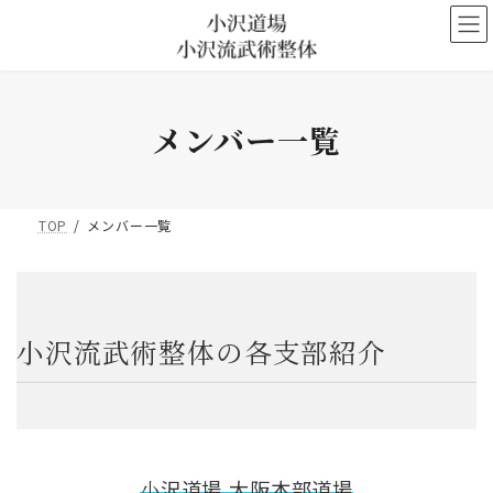
コ
ナ
ン
ビ
テ
ゲ
ン
ー
ツ
シ
へ
ョ
メンバー一覧
ス
ン
キ
に
ッ
移
プ
動
TOP
メンバー一覧
小沢流武術整体の各支部紹介
小
沢道場 大阪本部道場