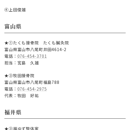
④上田俊雄
富山県
★①たくも接骨院 たくも鍼灸院
富山県富山市八尾町井田4614-2
電話：
076-454-3701
担当：宮島 久雄
★③牧田接骨院
富山県富山市八尾町福島788
電話：
076-454-2975
代表：牧田 好祐
福井県
★③福ゆず整体家