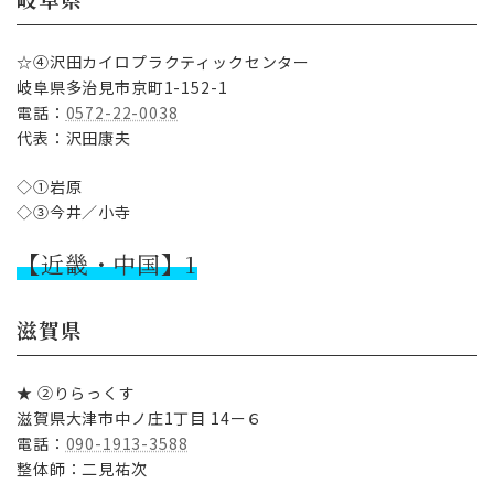
☆④沢田カイロプラクティックセンター
岐阜県多治見市京町1-152-1
電話：
0572-22-0038
代表：沢田康夫
◇①岩原
◇③今井／小寺
【近畿・中国】1
滋賀県
★ ②りらっくす
滋賀県大津市中ノ庄1丁目 14ー６
電話：
090-1913-3588
整体師：二見祐次