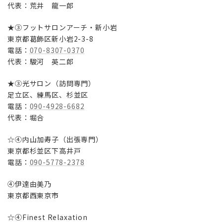
代表：荒井 龍一郎
★③フットサロンアーチ・新小岩
東京都葛飾区新小岩2-3-8
電話：
070-8307-0370
代表：駿河 英二郎
★③光サロン（訪問専門）
足立区、練馬区、杉並区
電話：
090-4928-6682
代表：堀合
☆④内山加寿子（出張専門）
東京都杉並区下高井戸
電話：
090-5778-2378
④伊達由美乃
東京都西東京市
☆④Finest Relaxation