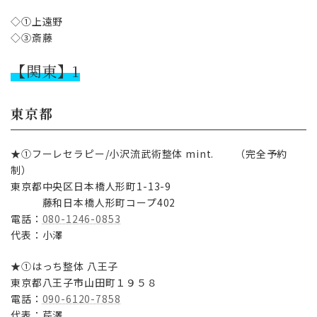
◇①上遠野
◇③斎藤
【関東】1
東京都
★①フーレセラピー/小沢流武術整体 mint. （完全予約
制）
東京都中央区日本橋人形町1-13-9
藤和日本橋人形町コープ402
電話：
080-1246-0853
代表：小澤
★①はっち整体 八王子
東京都八王子市山田町１９５８
電話：
090-6120-7858
代表：芹澤