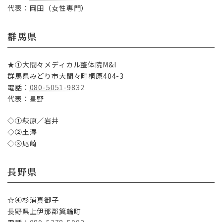
代表：岡田（女性専門）
群馬県
★①大間々メディカル整体院M&I
群馬県みどり市大間々町桐原404-3
電話：
080-5051-9832
代表：星野
◇①萩原／岩井
◇②土澤
◇③尾崎
長野県
☆④杉浦真御子
長野県上伊那郡箕輪町