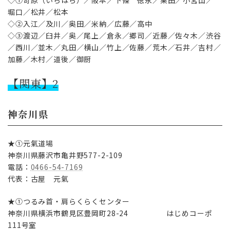
堀口／松井／松本
◇②入江／及川／奥田／米納／広藤／高中
◇③渡辺／臼井／奥／尾上／倉永／郷司／近藤／佐々木／渋谷
／西川／並木／丸田／横山／竹上／佐藤／荒木／石井／吉村／
加藤／木村／道後／御厨
【関東】2
神奈川県
★①元氣道場
神奈川県藤沢市亀井野577-2-109
電話：
0466-54-7169
代表：古屋 元氣
★①つるみ首・肩らくらくセンター
神奈川県横浜市鶴見区豊岡町28-24 はじめコーポ
111号室