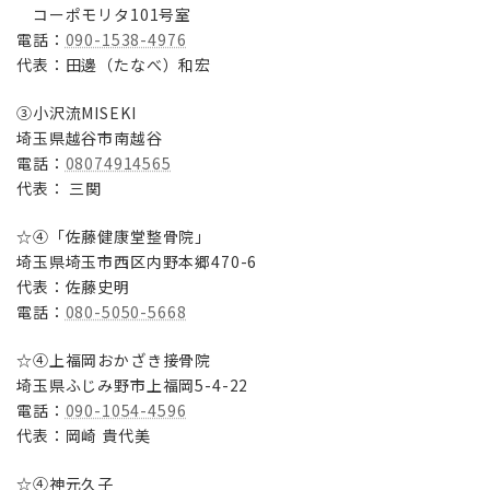
コーポモリタ101号室
電話：
090-1538-4976
代表：田邊（たなべ）和宏
③小沢流MISEKI
埼玉県越谷市南越谷
電話：
08074914565
代表： 三関
☆④「佐藤健康堂整骨院」
埼玉県埼玉市西区内野本郷470-6
代表：佐藤史明
電話：
080-5050-5668
☆④上福岡おかざき接骨院
埼玉県ふじみ野市上福岡5-4-22
電話：
090-1054-4596
代表：岡崎 貴代美
☆④神元久子