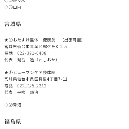
◇②佐々木
◇③山内
宮城県
★①おたすけ整体 健康美 （出張可能）
宮城県仙台市青葉区錦ケ丘8-2-5
電話：
022-391-6408
代表：鷲岳 透（わしおか）
★③ヒューマンケア整体院
宮城県仙台市泉区将監4丁目7-11
電話：
022-725-2212
代表：平吹 謙治
◇②青沼
福島県