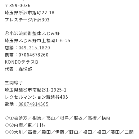
〒359-0036
埼玉県所沢市旭町22-18
プレステージ所沢303
④小沢流武術整体ふじみ野
埼玉県ふじみ野市上福岡1-6-25
店舗：
049-215-1820
携帯：07064678260
KONDOテラスB
代表：森悦郞
三関玲子
埼玉県越谷市南越谷1-2925-1
レクセルマンション新越谷405
電話：
08074914565
◇①喜多方／相馬／高山／根津／舩坂／高橋／横内
◇②内海／東／川村
◇③大川／高橋／殿田／伊藤／野口／福田／福田／藤田／三関