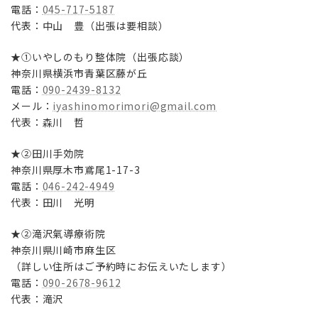
電話：
045-717-5187
代表：中山 豊（出張は要相談）
★①いやしのもり整体院（出張応談）
神奈川県横浜市青葉区藤が丘
電話：
090-2439-8132
メール：
iyashinomorimori@gmail.com
代表：森川 哲
★②田川手効院
神奈川県厚木市鳶尾1-17-3
電話：
046-242-4949
代表：田川 光明
★②滝沢氣導療術院
神奈川県川崎市麻生区
（詳しい住所はご予約時にお伝えいたします）
電話：
090-2678-9612
代表：滝沢