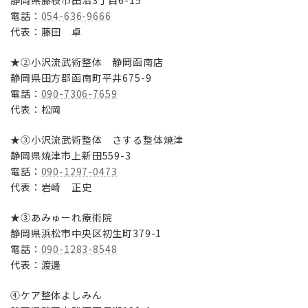
静岡県藤枝市田沼3丁目6-15
電話：
054-636-9666
代表：藤田 卓
★②小沢流武術整体 静岡函南店
静岡県田方郡函南町平井675-9
電話：
090-7306-7659
代表：松岡
★③小沢流武術整体 さする整体焼津
静岡県焼津市上新田559-3
電話：
090-1297-0473
代表：岩崎 正史
★③あみゅーれ療術院
静岡県浜松市中央区初生町379-1
電話：
090-1283-8548
代表：渡邊
④ケア整体よしみん