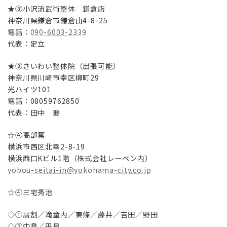
★③小沢流武術整体 鎌倉店
神奈川県鎌倉市鎌倉山4-8-25
電話：
090-6003-2339
代表：足立
★③さいわい整体院（出張可能）
神奈川県川崎市幸区柳町29
光ハイツ101
電話：08059762850
代表：田中 要
☆④高部篤
横浜市西区北幸2-8-19
横浜西口Kビル1階（株式会社レーベン内）
yobou-seitai-in@yokohama-city.co.jp
☆④三宅秀治
◇①扇割／滝童内／東條／藤井／吉田／野田
◇②中島／平良