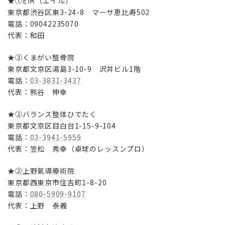
★①EIR（エイル）
東京都渋谷区東3-24-8 マーサ恵比寿502
電話：09042235070
代表：和田
★②くまがい整骨院
東京都文京区湯島3-10-9 沢井ビル1階
電話：
03-3831-3437
代表：熊谷 伸幸
★②バランス整体ひでたく
東京都文京区目白台1-15-9-104
電話：
03-3941-5959
代表：笠松 秀幸（卓球のレッスンプロ）
★②上野氣導療術院
東京都西東京市住吉町1-8-20
電話：
080-5909-9107
代表：上野 泰義