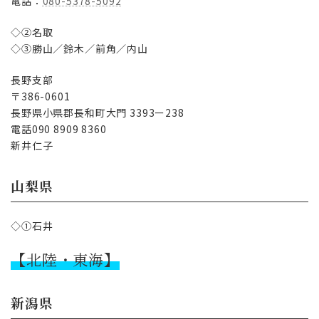
電話：
080-5378-5092
◇②名取
◇③勝山／鈴木／前角／内山
長野支部
〒386-0601
長野県小県郡長和町大門 3393ー238
電話090 8909 8360
新井仁子
山梨県
◇①石井
【北陸・東海】
新潟県