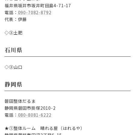
福井県坂井市坂井町田島4-71-17
電話：
090-7082-8792
代表：伊藤
◇③土肥
石川県
◇③山口
静岡県
磐田整体だるま
静岡県磐田市掛塚2010-2
電話：
080-8081-6222
★①整体ルーム 晴れる屋（はれるや）